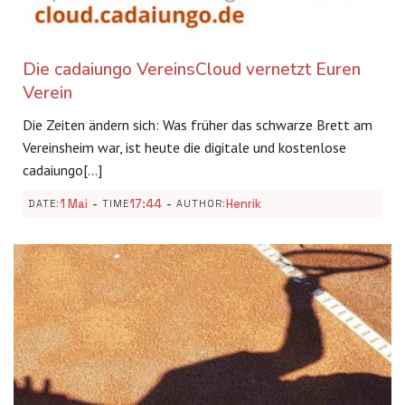
Die cadaiungo VereinsCloud vernetzt Euren
Verein
Die Zeiten ändern sich: Was früher das schwarze Brett am
Vereinsheim war, ist heute die digitale und kostenlose
cadaiungo[…]
-
-
1 Mai
17:44
Henrik
DATE:
TIME
AUTHOR: