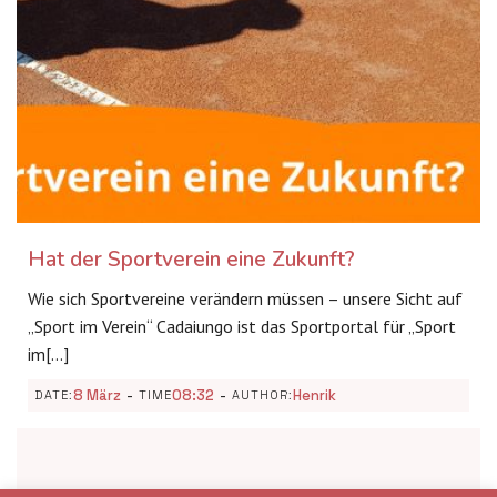
Hat der Sportverein eine Zukunft?
Wie sich Sportvereine verändern müssen – unsere Sicht auf
„Sport im Verein“ Cadaiungo ist das Sportportal für „Sport
im[…]
-
-
8 März
08:32
Henrik
DATE:
TIME
AUTHOR: