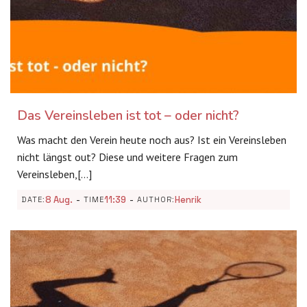
Das Vereinsleben ist tot – oder nicht?
Was macht den Verein heute noch aus? Ist ein Vereinsleben
nicht längst out? Diese und weitere Fragen zum
Vereinsleben,[…]
-
-
8 Aug.
11:39
Henrik
DATE:
TIME
AUTHOR: