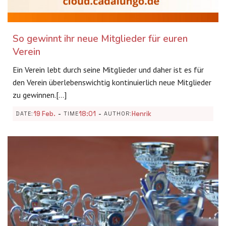
So gewinnt ihr neue Mitglieder für euren
Verein
Ein Verein lebt durch seine Mitglieder und daher ist es für
den Verein überlebenswichtig kontinuierlich neue Mitglieder
zu gewinnen.[…]
-
-
19 Feb.
18:01
Henrik
DATE:
TIME
AUTHOR: