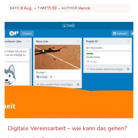
-
-
8 Aug.
11:39
Henrik
DATE:
TIME
AUTHOR:
Digitale Vereinsarbeit – wie kann das gehen?