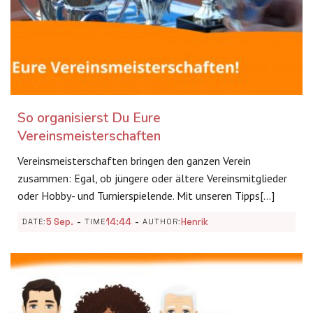
So organisierst Du Eure
Vereinsmeisterschaften
Vereinsmeisterschaften bringen den ganzen Verein
zusammen: Egal, ob jüngere oder ältere Vereinsmitglieder
oder Hobby- und Turnierspielende. Mit unseren Tipps[…]
-
-
5 Sep.
14:44
Henrik
DATE:
TIME
AUTHOR: